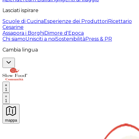
Lasciati ispirare
Scuole di Cucina
Esperienze dei Produttori
Ricettario
Cesarine
Assapora i Borghi
Dimore d'Epoca
Chi siamo
Unisciti a noi
Sostenibilità
Press & PR
Cambia lingua
1
1
mappa
Esperienze culinarie indimenticabili: Esperienze gastro