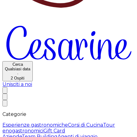
Cerca
Qualsiasi data
·
2
Ospiti
Unisciti a noi
Categorie
Esperienze gastronomiche
Corsi di Cucina
Tour
enogastronomici
Gift Card
Aziende
Team Building
Agenti di viaggio