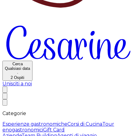
Cerca
Qualsiasi data
·
2
Ospiti
Unisciti a noi
Categorie
Esperienze gastronomiche
Corsi di Cucina
Tour
enogastronomici
Gift Card
Aziende
Team Building
Agenti di viaggio