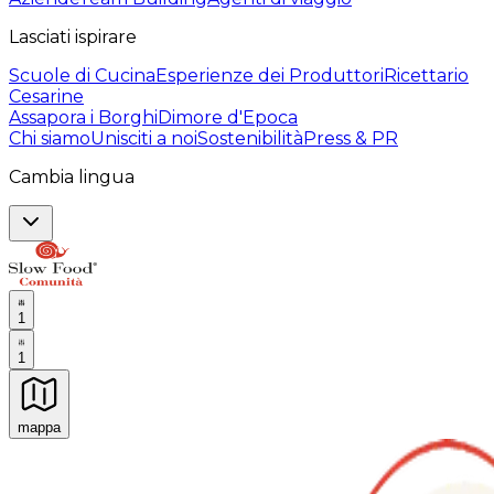
Lasciati ispirare
Scuole di Cucina
Esperienze dei Produttori
Ricettario
Cesarine
Assapora i Borghi
Dimore d'Epoca
Chi siamo
Unisciti a noi
Sostenibilità
Press & PR
Cambia lingua
1
1
mappa
Esperienze culinarie indimenticabili: Esperienze gastro