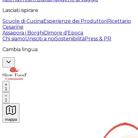
Lasciati ispirare
Scuole di Cucina
Esperienze dei Produttori
Ricettario
Cesarine
Assapora i Borghi
Dimore d'Epoca
Chi siamo
Unisciti a noi
Sostenibilità
Press & PR
Cambia lingua
1
1
mappa
Esperienze culinarie indimenticabili: Esperienze gastro