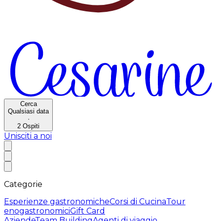
Cerca
Qualsiasi data
·
2
Ospiti
Unisciti a noi
Categorie
Esperienze gastronomiche
Corsi di Cucina
Tour
enogastronomici
Gift Card
Aziende
Team Building
Agenti di viaggio