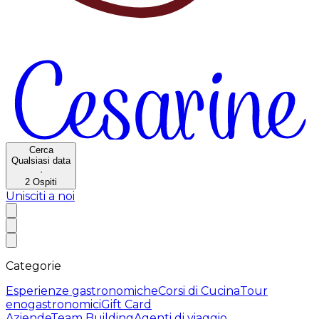
Cerca
Qualsiasi data
·
2
Ospiti
Unisciti a noi
Categorie
Esperienze gastronomiche
Corsi di Cucina
Tour
enogastronomici
Gift Card
Aziende
Team Building
Agenti di viaggio