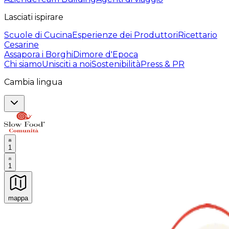
Lasciati ispirare
Scuole di Cucina
Esperienze dei Produttori
Ricettario
Cesarine
Assapora i Borghi
Dimore d'Epoca
Chi siamo
Unisciti a noi
Sostenibilità
Press & PR
Cambia lingua
1
1
mappa
Esperienze culinarie indimenticabili: Esperienze gastro