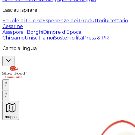
Lasciati ispirare
Scuole di Cucina
Esperienze dei Produttori
Ricettario
Cesarine
Assapora i Borghi
Dimore d'Epoca
Chi siamo
Unisciti a noi
Sostenibilità
Press & PR
Cambia lingua
1
1
mappa
Esperienze culinarie indimenticabili: Esperienze gastro