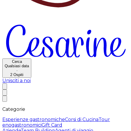
Cerca
Qualsiasi data
·
2
Ospiti
Unisciti a noi
Categorie
Esperienze gastronomiche
Corsi di Cucina
Tour
enogastronomici
Gift Card
Aziende
Team Building
Agenti di viaggio