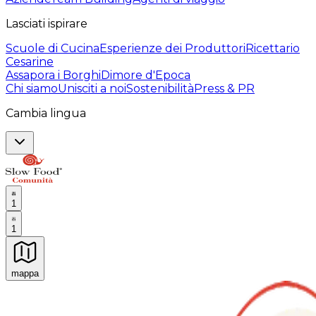
Lasciati ispirare
Scuole di Cucina
Esperienze dei Produttori
Ricettario
Cesarine
Assapora i Borghi
Dimore d'Epoca
Chi siamo
Unisciti a noi
Sostenibilità
Press & PR
Cambia lingua
1
1
mappa
Esperienze culinarie indimenticabili: Esperienze gastro