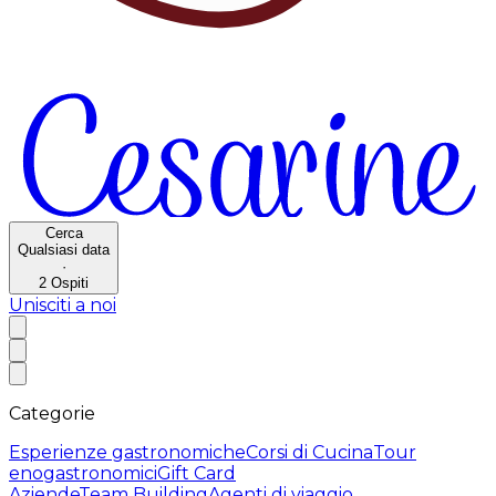
Cerca
Qualsiasi data
·
2
Ospiti
Unisciti a noi
Categorie
Esperienze gastronomiche
Corsi di Cucina
Tour
enogastronomici
Gift Card
Aziende
Team Building
Agenti di viaggio