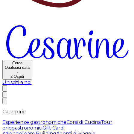
Cerca
Qualsiasi data
·
2
Ospiti
Unisciti a noi
Categorie
Esperienze gastronomiche
Corsi di Cucina
Tour
enogastronomici
Gift Card
Aziende
Team Building
Agenti di viaggio