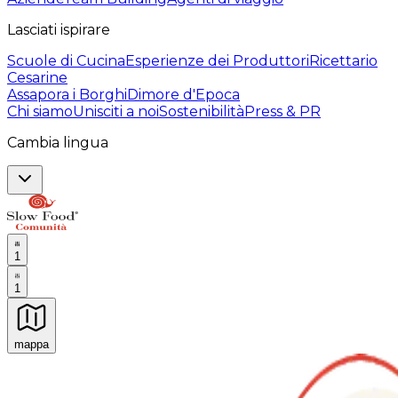
Lasciati ispirare
Scuole di Cucina
Esperienze dei Produttori
Ricettario
Cesarine
Assapora i Borghi
Dimore d'Epoca
Chi siamo
Unisciti a noi
Sostenibilità
Press & PR
Cambia lingua
1
1
mappa
Esperienze culinarie indimenticabili: Esperienze gastro