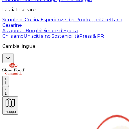
Lasciati ispirare
Scuole di Cucina
Esperienze dei Produttori
Ricettario
Cesarine
Assapora i Borghi
Dimore d'Epoca
Chi siamo
Unisciti a noi
Sostenibilità
Press & PR
Cambia lingua
1
1
mappa
Esperienze culinarie indimenticabili: Esperienze gastro