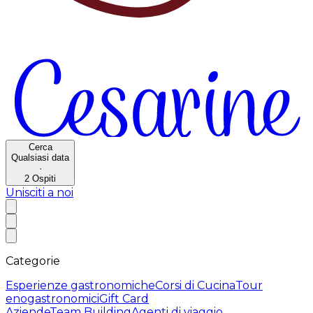
Cerca
Qualsiasi data
·
2
Ospiti
Unisciti a noi
Categorie
Esperienze gastronomiche
Corsi di Cucina
Tour
enogastronomici
Gift Card
Aziende
Team Building
Agenti di viaggio