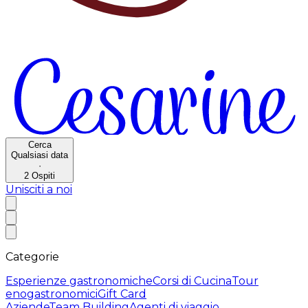
Cerca
Qualsiasi data
·
2
Ospiti
Unisciti a noi
Categorie
Esperienze gastronomiche
Corsi di Cucina
Tour
enogastronomici
Gift Card
Aziende
Team Building
Agenti di viaggio