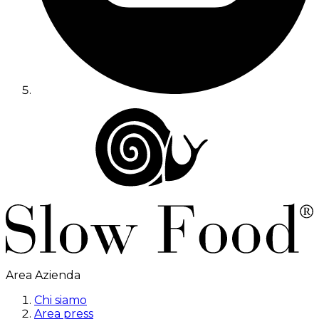
Area Azienda
Chi siamo
Area press