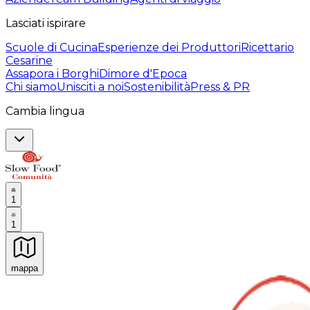
Lasciati ispirare
Scuole di Cucina
Esperienze dei Produttori
Ricettario
Cesarine
Assapora i Borghi
Dimore d'Epoca
Chi siamo
Unisciti a noi
Sostenibilità
Press & PR
Cambia lingua
1
1
mappa
Esperienze culinarie indimenticabili: Esperienze gastro