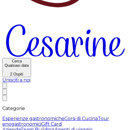
Cerca
Qualsiasi data
·
2
Ospiti
Unisciti a noi
Categorie
Esperienze gastronomiche
Corsi di Cucina
Tour
enogastronomici
Gift Card
Aziende
Team Building
Agenti di viaggio