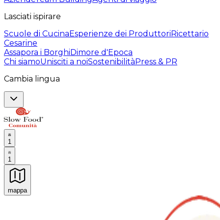
Lasciati ispirare
Scuole di Cucina
Esperienze dei Produttori
Ricettario
Cesarine
Assapora i Borghi
Dimore d'Epoca
Chi siamo
Unisciti a noi
Sostenibilità
Press & PR
Cambia lingua
1
1
mappa
Esperienze culinarie indimenticabili: Esperienze gastro