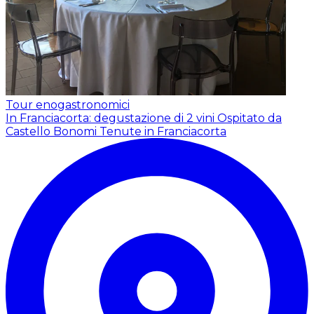
Tour enogastronomici
In Franciacorta: degustazione di 2 vini
Ospitato da
Castello Bonomi Tenute in Franciacorta