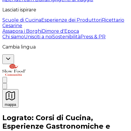
Lasciati ispirare
Scuole di Cucina
Esperienze dei Produttori
Ricettario
Cesarine
Assapora i Borghi
Dimore d'Epoca
Chi siamo
Unisciti a noi
Sostenibilità
Press & PR
Cambia lingua
mappa
Esperienze culinarie indimenticabili: Esperienze gastro
Lograto: Corsi di Cucina,
Esperienze Gastronomiche e