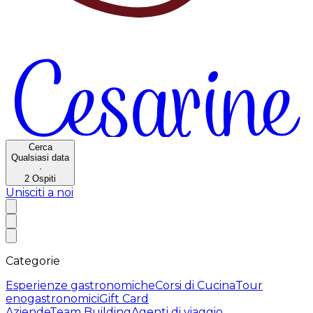
Cerca
Qualsiasi data
·
2
Ospiti
Unisciti a noi
Categorie
Esperienze gastronomiche
Corsi di Cucina
Tour
enogastronomici
Gift Card
Aziende
Team Building
Agenti di viaggio