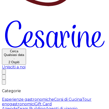
Cerca
Qualsiasi data
·
2
Ospiti
Unisciti a noi
Categorie
Esperienze gastronomiche
Corsi di Cucina
Tour
enogastronomici
Gift Card
Aziende
Team Building
Agenti di viaggio