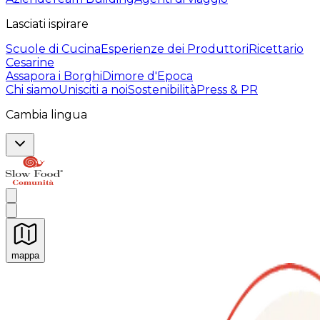
Lasciati ispirare
Scuole di Cucina
Esperienze dei Produttori
Ricettario
Cesarine
Assapora i Borghi
Dimore d'Epoca
Chi siamo
Unisciti a noi
Sostenibilità
Press & PR
Cambia lingua
mappa
Esperienze culinarie indimenticabili: Esperienze gastro