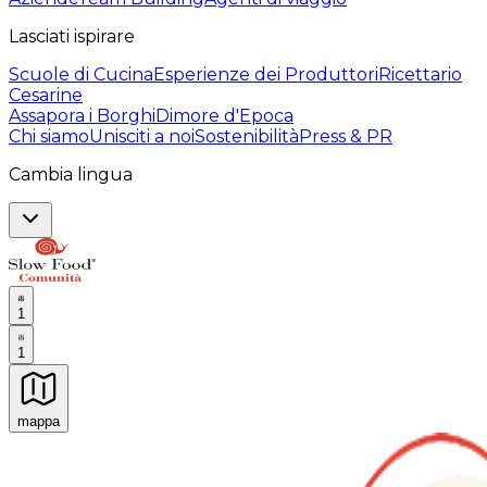
Lasciati ispirare
Scuole di Cucina
Esperienze dei Produttori
Ricettario
Cesarine
Assapora i Borghi
Dimore d'Epoca
Chi siamo
Unisciti a noi
Sostenibilità
Press & PR
Cambia lingua
1
1
mappa
Esperienze culinarie indimenticabili: Esperienze gastro