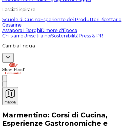
Lasciati ispirare
Scuole di Cucina
Esperienze dei Produttori
Ricettario
Cesarine
Assapora i Borghi
Dimore d'Epoca
Chi siamo
Unisciti a noi
Sostenibilità
Press & PR
Cambia lingua
mappa
Esperienze culinarie indimenticabili: Esperienze gastro
Marmentino: Corsi di Cucina,
Esperienze Gastronomiche e