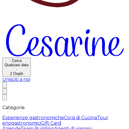
Cerca
Qualsiasi data
·
2
Ospiti
Unisciti a noi
Categorie
Esperienze gastronomiche
Corsi di Cucina
Tour
enogastronomici
Gift Card
Aziende
Team Building
Agenti di viaggio