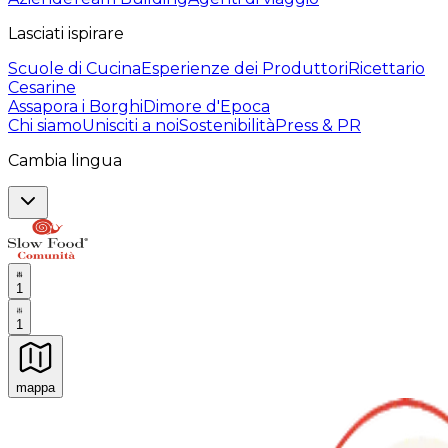
Lasciati ispirare
Scuole di Cucina
Esperienze dei Produttori
Ricettario
Cesarine
Assapora i Borghi
Dimore d'Epoca
Chi siamo
Unisciti a noi
Sostenibilità
Press & PR
Cambia lingua
1
1
mappa
Esperienze culinarie indimenticabili: Esperienze gastro