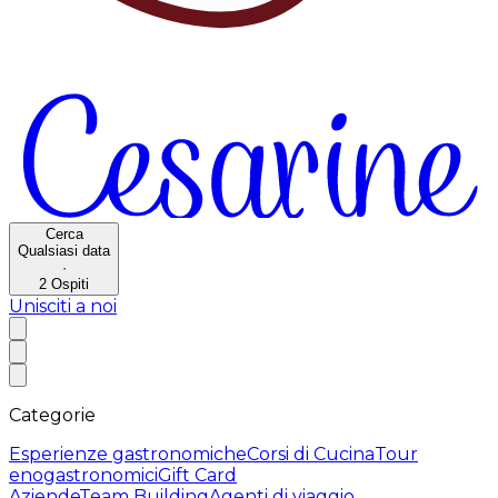
Cerca
Qualsiasi data
·
2
Ospiti
Unisciti a noi
Categorie
Esperienze gastronomiche
Corsi di Cucina
Tour
enogastronomici
Gift Card
Aziende
Team Building
Agenti di viaggio