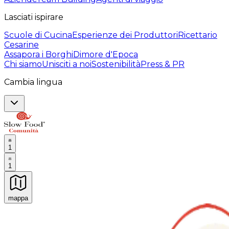
Lasciati ispirare
Scuole di Cucina
Esperienze dei Produttori
Ricettario
Cesarine
Assapora i Borghi
Dimore d'Epoca
Chi siamo
Unisciti a noi
Sostenibilità
Press & PR
Cambia lingua
1
1
mappa
Esperienze culinarie indimenticabili: Esperienze gastro