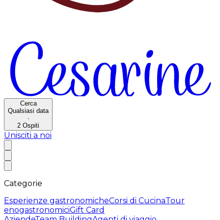
Cerca
Qualsiasi data
·
2
Ospiti
Unisciti a noi
Categorie
Esperienze gastronomiche
Corsi di Cucina
Tour
enogastronomici
Gift Card
Aziende
Team Building
Agenti di viaggio