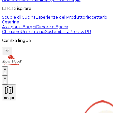
Lasciati ispirare
Scuole di Cucina
Esperienze dei Produttori
Ricettario
Cesarine
Assapora i Borghi
Dimore d'Epoca
Chi siamo
Unisciti a noi
Sostenibilità
Press & PR
Cambia lingua
1
1
mappa
Esperienze culinarie indimenticabili: Esperienze gastro