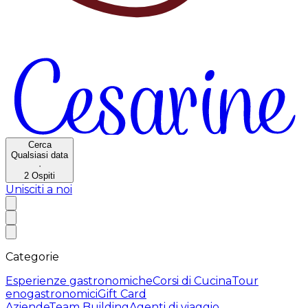
Cerca
Qualsiasi data
·
2
Ospiti
Unisciti a noi
Categorie
Esperienze gastronomiche
Corsi di Cucina
Tour
enogastronomici
Gift Card
Aziende
Team Building
Agenti di viaggio