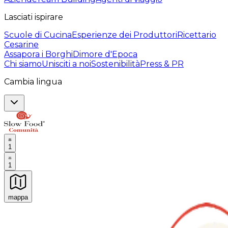
Lasciati ispirare
Scuole di Cucina
Esperienze dei Produttori
Ricettario
Cesarine
Assapora i Borghi
Dimore d'Epoca
Chi siamo
Unisciti a noi
Sostenibilità
Press & PR
Cambia lingua
1
1
mappa
Esperienze culinarie indimenticabili: Esperienze gastro