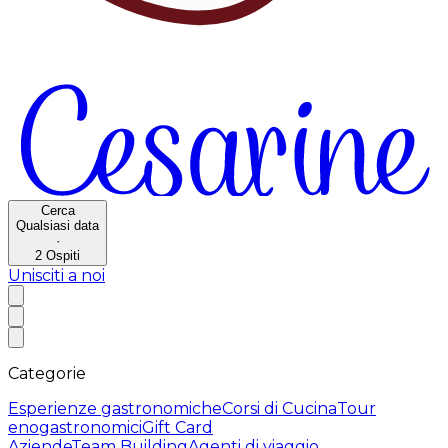
Cerca
Qualsiasi data
·
2
Ospiti
Unisciti a noi
Categorie
Esperienze gastronomiche
Corsi di Cucina
Tour
enogastronomici
Gift Card
Aziende
Team Building
Agenti di viaggio