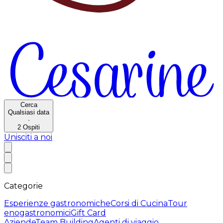
Cerca
Qualsiasi data
·
2
Ospiti
Unisciti a noi
Categorie
Esperienze gastronomiche
Corsi di Cucina
Tour
enogastronomici
Gift Card
Aziende
Team Building
Agenti di viaggio