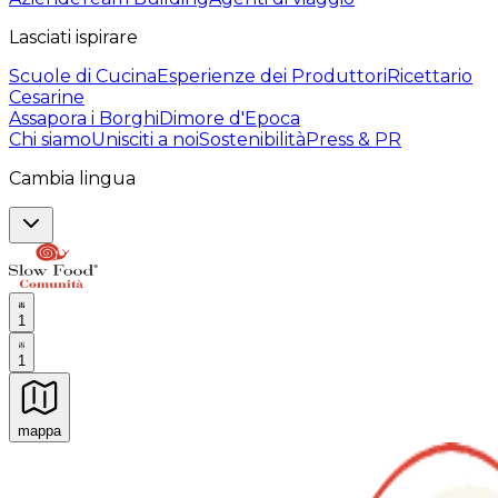
Lasciati ispirare
Scuole di Cucina
Esperienze dei Produttori
Ricettario
Cesarine
Assapora i Borghi
Dimore d'Epoca
Chi siamo
Unisciti a noi
Sostenibilità
Press & PR
Cambia lingua
1
1
mappa
Esperienze culinarie indimenticabili: Esperienze gastro