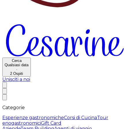
Cerca
Qualsiasi data
·
2
Ospiti
Unisciti a noi
Categorie
Esperienze gastronomiche
Corsi di Cucina
Tour
enogastronomici
Gift Card
Aziende
Team Building
Agenti di viaggio