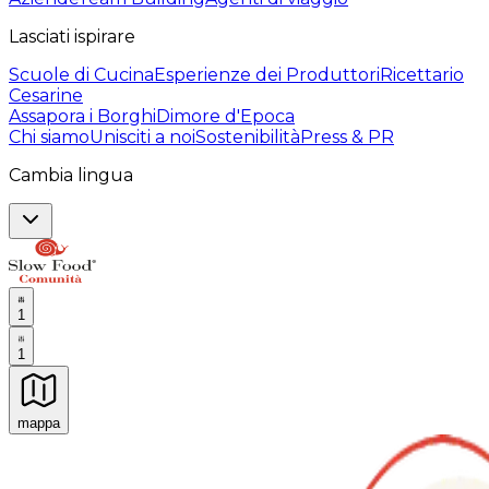
Lasciati ispirare
Scuole di Cucina
Esperienze dei Produttori
Ricettario
Cesarine
Assapora i Borghi
Dimore d'Epoca
Chi siamo
Unisciti a noi
Sostenibilità
Press & PR
Cambia lingua
1
1
mappa
Esperienze culinarie indimenticabili: Esperienze gastro