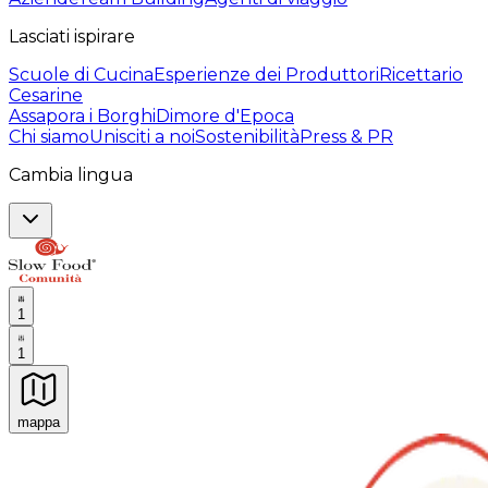
Lasciati ispirare
Scuole di Cucina
Esperienze dei Produttori
Ricettario
Cesarine
Assapora i Borghi
Dimore d'Epoca
Chi siamo
Unisciti a noi
Sostenibilità
Press & PR
Cambia lingua
1
1
mappa
Esperienze culinarie indimenticabili: Esperienze gastro