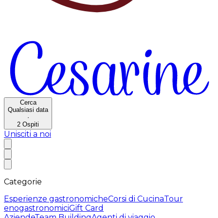
Cerca
Qualsiasi data
·
2
Ospiti
Unisciti a noi
Categorie
Esperienze gastronomiche
Corsi di Cucina
Tour
enogastronomici
Gift Card
Aziende
Team Building
Agenti di viaggio