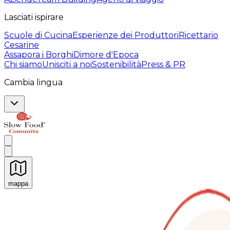
Lasciati ispirare
Scuole di Cucina
Esperienze dei Produttori
Ricettario
Cesarine
Assapora i Borghi
Dimore d'Epoca
Chi siamo
Unisciti a noi
Sostenibilità
Press & PR
Cambia lingua
mappa
Esperienze culinarie indimenticabili: Esperienze gastro