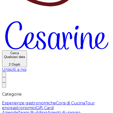
Cerca
Qualsiasi data
·
2
Ospiti
Unisciti a noi
Categorie
Esperienze gastronomiche
Corsi di Cucina
Tour
enogastronomici
Gift Card
Aziende
Team Building
Agenti di viaggio