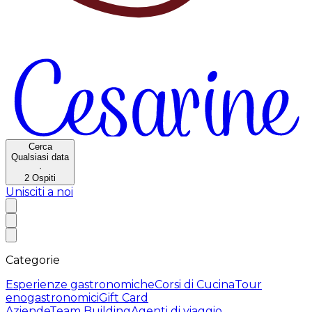
Cerca
Qualsiasi data
·
2
Ospiti
Unisciti a noi
Categorie
Esperienze gastronomiche
Corsi di Cucina
Tour
enogastronomici
Gift Card
Aziende
Team Building
Agenti di viaggio