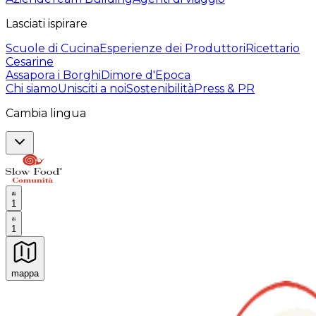
Lasciati ispirare
Scuole di Cucina
Esperienze dei Produttori
Ricettario
Cesarine
Assapora i Borghi
Dimore d'Epoca
Chi siamo
Unisciti a noi
Sostenibilità
Press & PR
Cambia lingua
1
1
mappa
Esperienze culinarie indimenticabili: Esperienze gastro