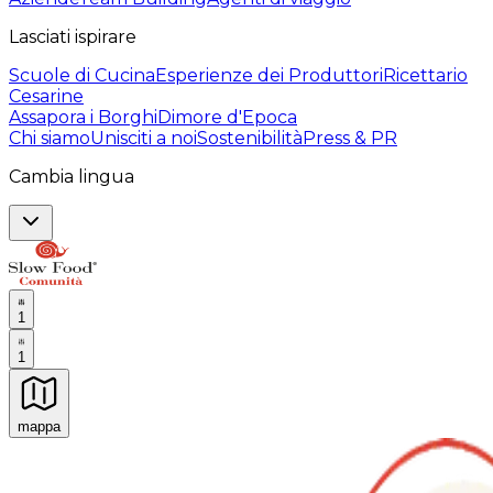
Lasciati ispirare
Scuole di Cucina
Esperienze dei Produttori
Ricettario
Cesarine
Assapora i Borghi
Dimore d'Epoca
Chi siamo
Unisciti a noi
Sostenibilità
Press & PR
Cambia lingua
1
1
mappa
Esperienze culinarie indimenticabili: Esperienze gastro