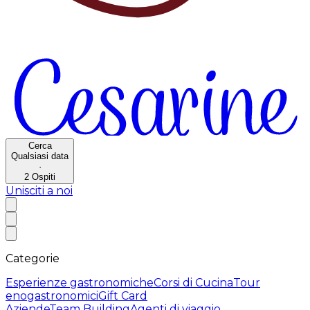
Cerca
Qualsiasi data
·
2
Ospiti
Unisciti a noi
Categorie
Esperienze gastronomiche
Corsi di Cucina
Tour
enogastronomici
Gift Card
Aziende
Team Building
Agenti di viaggio