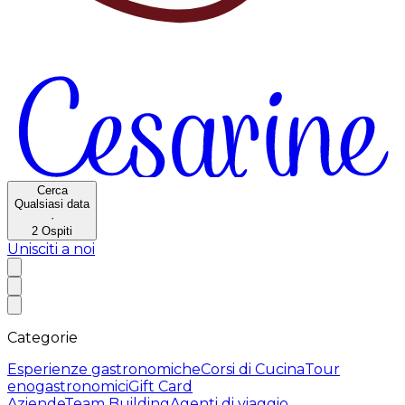
Cerca
Qualsiasi data
·
2
Ospiti
Unisciti a noi
Categorie
Esperienze gastronomiche
Corsi di Cucina
Tour
enogastronomici
Gift Card
Aziende
Team Building
Agenti di viaggio