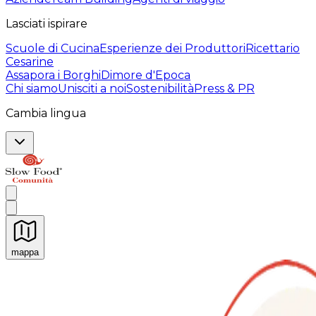
Lasciati ispirare
Scuole di Cucina
Esperienze dei Produttori
Ricettario
Cesarine
Assapora i Borghi
Dimore d'Epoca
Chi siamo
Unisciti a noi
Sostenibilità
Press & PR
Cambia lingua
mappa
Esperienze culinarie indimenticabili: Esperienze gastro