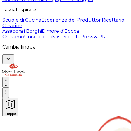
Lasciati ispirare
Scuole di Cucina
Esperienze dei Produttori
Ricettario
Cesarine
Assapora i Borghi
Dimore d'Epoca
Chi siamo
Unisciti a noi
Sostenibilità
Press & PR
Cambia lingua
1
1
mappa
Esperienze culinarie indimenticabili: Esperienze gastro