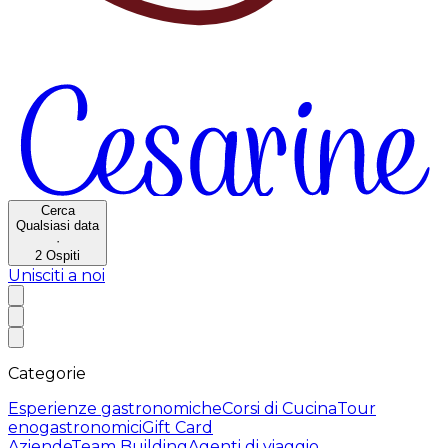
Cerca
Qualsiasi data
·
2
Ospiti
Unisciti a noi
Categorie
Esperienze gastronomiche
Corsi di Cucina
Tour
enogastronomici
Gift Card
Aziende
Team Building
Agenti di viaggio