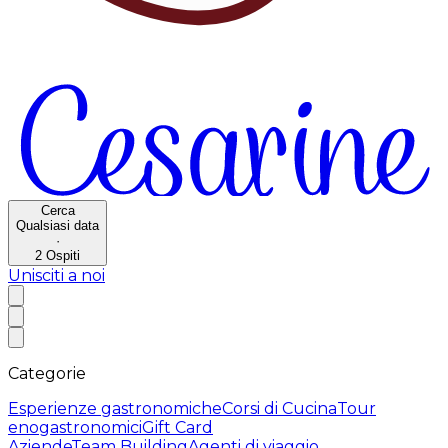
Cerca
Qualsiasi data
·
2
Ospiti
Unisciti a noi
Categorie
Esperienze gastronomiche
Corsi di Cucina
Tour
enogastronomici
Gift Card
Aziende
Team Building
Agenti di viaggio