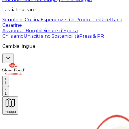
Lasciati ispirare
Scuole di Cucina
Esperienze dei Produttori
Ricettario
Cesarine
Assapora i Borghi
Dimore d'Epoca
Chi siamo
Unisciti a noi
Sostenibilità
Press & PR
Cambia lingua
1
1
mappa
Esperienze culinarie indimenticabili: Esperienze gastro