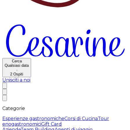
Cerca
Qualsiasi data
·
2
Ospiti
Unisciti a noi
Categorie
Esperienze gastronomiche
Corsi di Cucina
Tour
enogastronomici
Gift Card
Aziende
Team Building
Agenti di viaggio