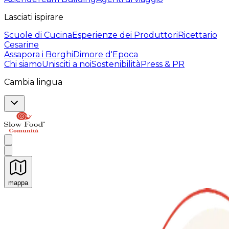
Lasciati ispirare
Scuole di Cucina
Esperienze dei Produttori
Ricettario
Cesarine
Assapora i Borghi
Dimore d'Epoca
Chi siamo
Unisciti a noi
Sostenibilità
Press & PR
Cambia lingua
mappa
Esperienze culinarie indimenticabili: Esperienze gastro