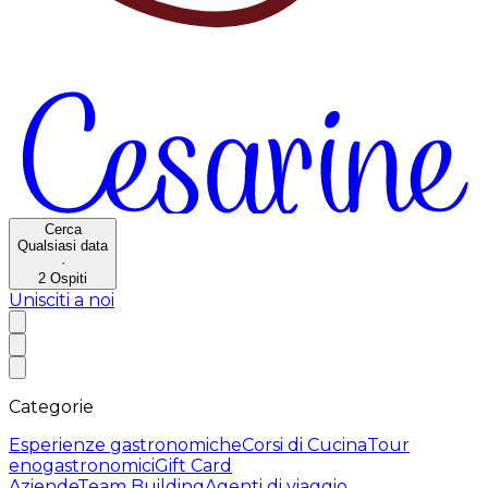
Cerca
Qualsiasi data
·
2
Ospiti
Unisciti a noi
Categorie
Esperienze gastronomiche
Corsi di Cucina
Tour
enogastronomici
Gift Card
Aziende
Team Building
Agenti di viaggio