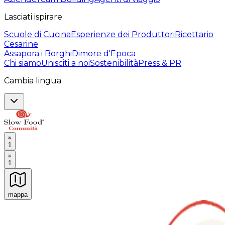
Lasciati ispirare
Scuole di Cucina
Esperienze dei Produttori
Ricettario
Cesarine
Assapora i Borghi
Dimore d'Epoca
Chi siamo
Unisciti a noi
Sostenibilità
Press & PR
Cambia lingua
1
1
mappa
Esperienze culinarie indimenticabili: Esperienze gastro