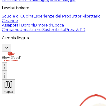
Lasciati ispirare
Scuole di Cucina
Esperienze dei Produttori
Ricettario
Cesarine
Assapora i Borghi
Dimore d'Epoca
Chi siamo
Unisciti a noi
Sostenibilità
Press & PR
Cambia lingua
1
1
mappa
Esperienze culinarie indimenticabili: Esperienze gastro