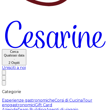
Cerca
Qualsiasi data
·
2
Ospiti
Unisciti a noi
Categorie
Esperienze gastronomiche
Corsi di Cucina
Tour
enogastronomici
Gift Card
Aziende
Team Building
Agenti di viaggio