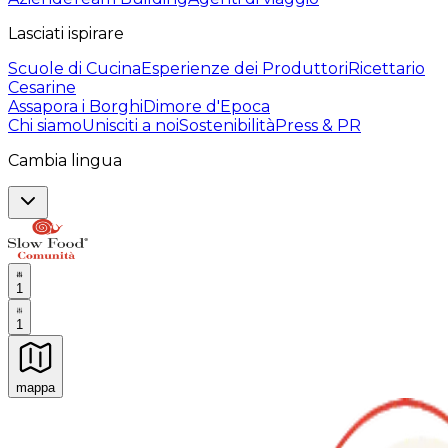
Lasciati ispirare
Scuole di Cucina
Esperienze dei Produttori
Ricettario
Cesarine
Assapora i Borghi
Dimore d'Epoca
Chi siamo
Unisciti a noi
Sostenibilità
Press & PR
Cambia lingua
1
1
mappa
Esperienze culinarie indimenticabili: Esperienze gastro