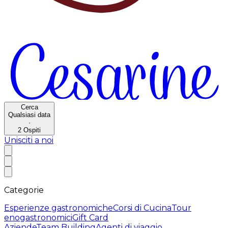
Cerca
Qualsiasi data
·
2
Ospiti
Unisciti a noi
Categorie
Esperienze gastronomiche
Corsi di Cucina
Tour
enogastronomici
Gift Card
Aziende
Team Building
Agenti di viaggio