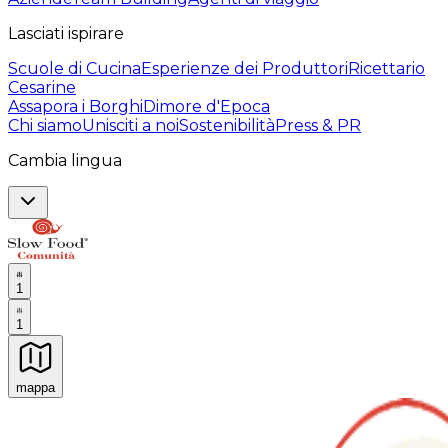
Lasciati ispirare
Scuole di Cucina
Esperienze dei Produttori
Ricettario
Cesarine
Assapora i Borghi
Dimore d'Epoca
Chi siamo
Unisciti a noi
Sostenibilità
Press & PR
Cambia lingua
1
1
mappa
Esperienze culinarie indimenticabili: Esperienze gastro