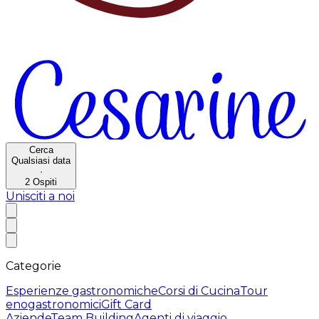
Cerca
Qualsiasi data
·
2
Ospiti
Unisciti a noi
Categorie
Esperienze gastronomiche
Corsi di Cucina
Tour
enogastronomici
Gift Card
Aziende
Team Building
Agenti di viaggio