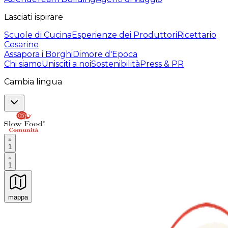
Lasciati ispirare
Scuole di Cucina
Esperienze dei Produttori
Ricettario
Cesarine
Assapora i Borghi
Dimore d'Epoca
Chi siamo
Unisciti a noi
Sostenibilità
Press & PR
Cambia lingua
1
1
mappa
Esperienze culinarie indimenticabili: Esperienze gastro