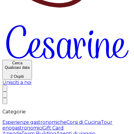
Cerca
Qualsiasi data
·
2
Ospiti
Unisciti a noi
Categorie
Esperienze gastronomiche
Corsi di Cucina
Tour
enogastronomici
Gift Card
Aziende
Team Building
Agenti di viaggio