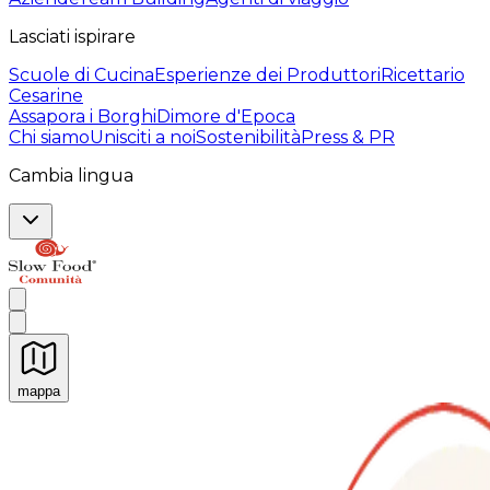
Lasciati ispirare
Scuole di Cucina
Esperienze dei Produttori
Ricettario
Cesarine
Assapora i Borghi
Dimore d'Epoca
Chi siamo
Unisciti a noi
Sostenibilità
Press & PR
Cambia lingua
mappa
Esperienze culinarie indimenticabili: Esperienze gastro