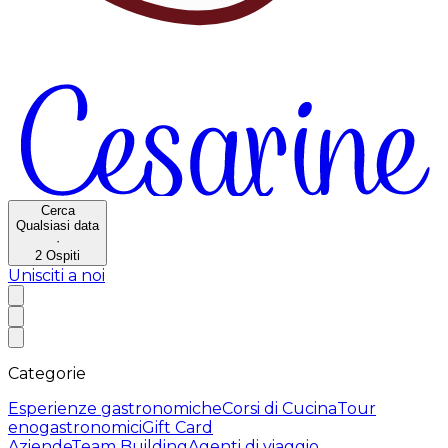
Cerca
Qualsiasi data
·
2
Ospiti
Unisciti a noi
Categorie
Esperienze gastronomiche
Corsi di Cucina
Tour
enogastronomici
Gift Card
Aziende
Team Building
Agenti di viaggio