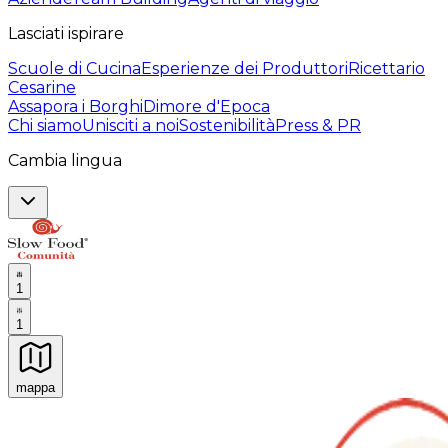
Lasciati ispirare
Scuole di Cucina
Esperienze dei Produttori
Ricettario
Cesarine
Assapora i Borghi
Dimore d'Epoca
Chi siamo
Unisciti a noi
Sostenibilità
Press & PR
Cambia lingua
1
1
mappa
Esperienze culinarie indimenticabili: Esperienze gastro