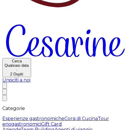
Cerca
Qualsiasi data
·
2
Ospiti
Unisciti a noi
Categorie
Esperienze gastronomiche
Corsi di Cucina
Tour
enogastronomici
Gift Card
Aziende
Team Building
Agenti di viaggio