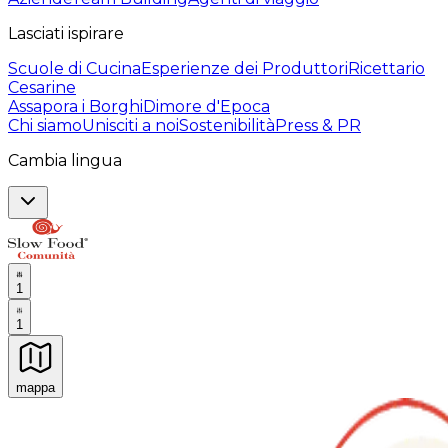
Lasciati ispirare
Scuole di Cucina
Esperienze dei Produttori
Ricettario
Cesarine
Assapora i Borghi
Dimore d'Epoca
Chi siamo
Unisciti a noi
Sostenibilità
Press & PR
Cambia lingua
1
1
mappa
Esperienze culinarie indimenticabili: Esperienze gastro