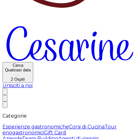
Cerca
Qualsiasi data
·
2
Ospiti
Unisciti a noi
Categorie
Esperienze gastronomiche
Corsi di Cucina
Tour
enogastronomici
Gift Card
Aziende
Team Building
Agenti di viaggio