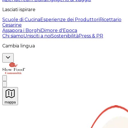
Lasciati ispirare
Scuole di Cucina
Esperienze dei Produttori
Ricettario
Cesarine
Assapora i Borghi
Dimore d'Epoca
Chi siamo
Unisciti a noi
Sostenibilità
Press & PR
Cambia lingua
mappa
Esperienze culinarie indimenticabili: Esperienze gastro