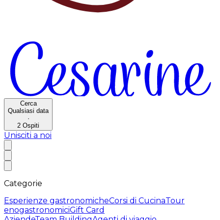
Cerca
Qualsiasi data
·
2
Ospiti
Unisciti a noi
Categorie
Esperienze gastronomiche
Corsi di Cucina
Tour
enogastronomici
Gift Card
Aziende
Team Building
Agenti di viaggio