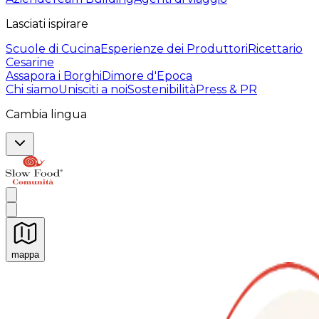
Lasciati ispirare
Scuole di Cucina
Esperienze dei Produttori
Ricettario
Cesarine
Assapora i Borghi
Dimore d'Epoca
Chi siamo
Unisciti a noi
Sostenibilità
Press & PR
Cambia lingua
mappa
Esperienze culinarie indimenticabili: Esperienze gastro