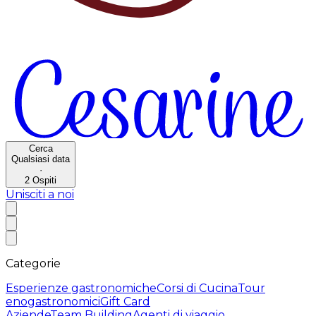
Cerca
Qualsiasi data
·
2
Ospiti
Unisciti a noi
Categorie
Esperienze gastronomiche
Corsi di Cucina
Tour
enogastronomici
Gift Card
Aziende
Team Building
Agenti di viaggio