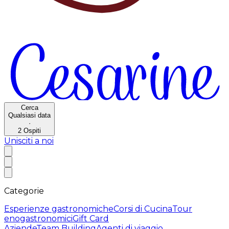
Cerca
Qualsiasi data
·
2
Ospiti
Unisciti a noi
Categorie
Esperienze gastronomiche
Corsi di Cucina
Tour
enogastronomici
Gift Card
Aziende
Team Building
Agenti di viaggio