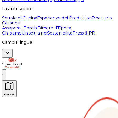
Lasciati ispirare
Scuole di Cucina
Esperienze dei Produttori
Ricettario
Cesarine
Assapora i Borghi
Dimore d'Epoca
Chi siamo
Unisciti a noi
Sostenibilità
Press & PR
Cambia lingua
mappa
Esperienze culinarie indimenticabili: Esperienze gastro