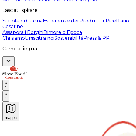
Lasciati ispirare
Scuole di Cucina
Esperienze dei Produttori
Ricettario
Cesarine
Assapora i Borghi
Dimore d'Epoca
Chi siamo
Unisciti a noi
Sostenibilità
Press & PR
Cambia lingua
1
1
mappa
Esperienze culinarie indimenticabili: Esperienze gastro