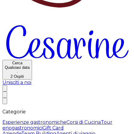
Cerca
Qualsiasi data
·
2
Ospiti
Unisciti a noi
Categorie
Esperienze gastronomiche
Corsi di Cucina
Tour
enogastronomici
Gift Card
Aziende
Team Building
Agenti di viaggio