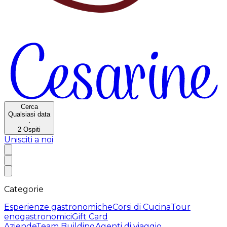
Cerca
Qualsiasi data
·
2
Ospiti
Unisciti a noi
Categorie
Esperienze gastronomiche
Corsi di Cucina
Tour
enogastronomici
Gift Card
Aziende
Team Building
Agenti di viaggio