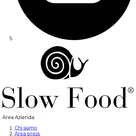
Area Azienda
Chi siamo
Area press