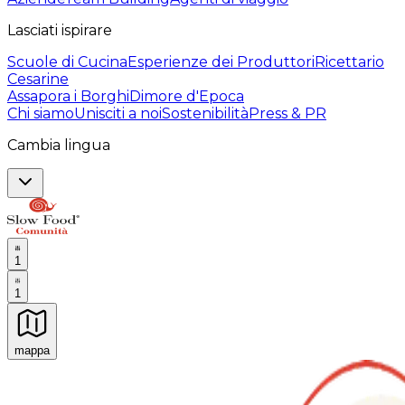
Lasciati ispirare
Scuole di Cucina
Esperienze dei Produttori
Ricettario
Cesarine
Assapora i Borghi
Dimore d'Epoca
Chi siamo
Unisciti a noi
Sostenibilità
Press & PR
Cambia lingua
1
1
mappa
Esperienze culinarie indimenticabili: Esperienze gastro