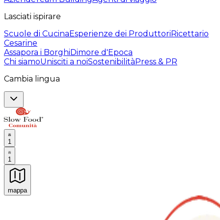
Lasciati ispirare
Scuole di Cucina
Esperienze dei Produttori
Ricettario
Cesarine
Assapora i Borghi
Dimore d'Epoca
Chi siamo
Unisciti a noi
Sostenibilità
Press & PR
Cambia lingua
1
1
mappa
Esperienze culinarie indimenticabili: Esperienze gastro