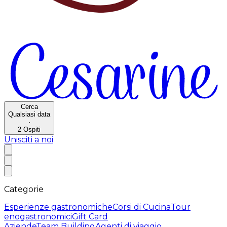
Cerca
Qualsiasi data
·
2
Ospiti
Unisciti a noi
Categorie
Esperienze gastronomiche
Corsi di Cucina
Tour
enogastronomici
Gift Card
Aziende
Team Building
Agenti di viaggio