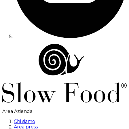
Area Azienda
Chi siamo
Area press