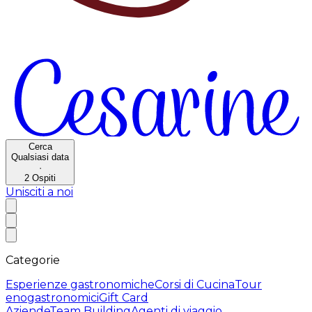
Cerca
Qualsiasi data
·
2
Ospiti
Unisciti a noi
Categorie
Esperienze gastronomiche
Corsi di Cucina
Tour
enogastronomici
Gift Card
Aziende
Team Building
Agenti di viaggio