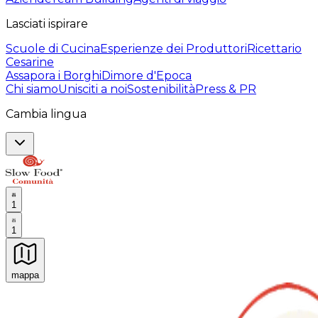
Lasciati ispirare
Scuole di Cucina
Esperienze dei Produttori
Ricettario
Cesarine
Assapora i Borghi
Dimore d'Epoca
Chi siamo
Unisciti a noi
Sostenibilità
Press & PR
Cambia lingua
1
1
mappa
Esperienze culinarie indimenticabili: Esperienze gastro