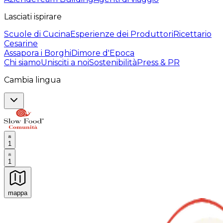
Lasciati ispirare
Scuole di Cucina
Esperienze dei Produttori
Ricettario
Cesarine
Assapora i Borghi
Dimore d'Epoca
Chi siamo
Unisciti a noi
Sostenibilità
Press & PR
Cambia lingua
1
1
mappa
Esperienze culinarie indimenticabili: Esperienze gastro