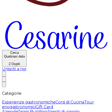
Cerca
Qualsiasi data
·
2
Ospiti
Unisciti a noi
Categorie
Esperienze gastronomiche
Corsi di Cucina
Tour
enogastronomici
Gift Card
Aziende
Team Building
Agenti di viaggio