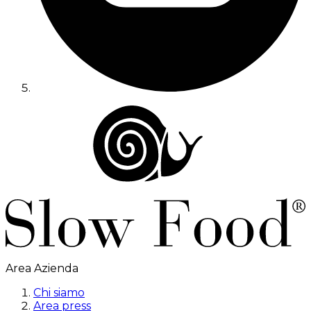
Area Azienda
Chi siamo
Area press