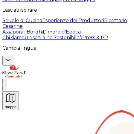
Lasciati ispirare
Scuole di Cucina
Esperienze dei Produttori
Ricettario
Cesarine
Assapora i Borghi
Dimore d'Epoca
Chi siamo
Unisciti a noi
Sostenibilità
Press & PR
Cambia lingua
mappa
Esperienze culinarie indimenticabili: Esperienze gastro