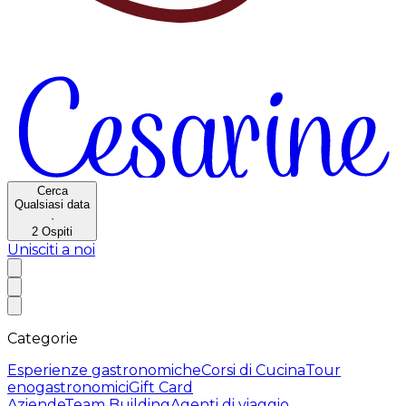
Cerca
Qualsiasi data
·
2
Ospiti
Unisciti a noi
Categorie
Esperienze gastronomiche
Corsi di Cucina
Tour
enogastronomici
Gift Card
Aziende
Team Building
Agenti di viaggio