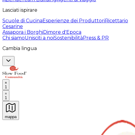
Lasciati ispirare
Scuole di Cucina
Esperienze dei Produttori
Ricettario
Cesarine
Assapora i Borghi
Dimore d'Epoca
Chi siamo
Unisciti a noi
Sostenibilità
Press & PR
Cambia lingua
1
1
mappa
Esperienze culinarie indimenticabili: Esperienze gastro