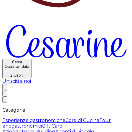
Cerca
Qualsiasi data
·
2
Ospiti
Unisciti a noi
Categorie
Esperienze gastronomiche
Corsi di Cucina
Tour
enogastronomici
Gift Card
Aziende
Team Building
Agenti di viaggio