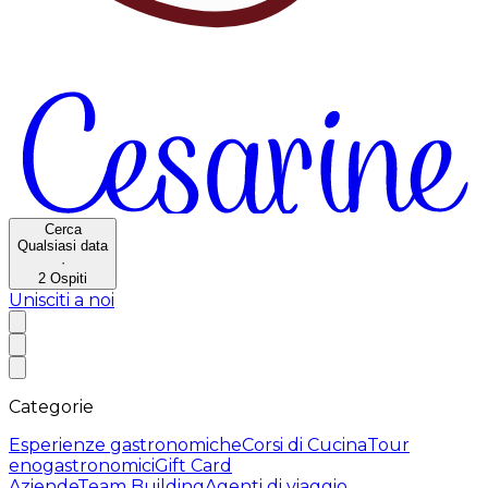
Cerca
Qualsiasi data
·
2
Ospiti
Unisciti a noi
Categorie
Esperienze gastronomiche
Corsi di Cucina
Tour
enogastronomici
Gift Card
Aziende
Team Building
Agenti di viaggio