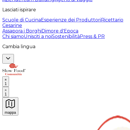
Lasciati ispirare
Scuole di Cucina
Esperienze dei Produttori
Ricettario
Cesarine
Assapora i Borghi
Dimore d'Epoca
Chi siamo
Unisciti a noi
Sostenibilità
Press & PR
Cambia lingua
1
1
mappa
Esperienze culinarie indimenticabili: Esperienze gastro