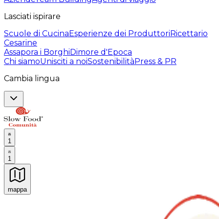
Lasciati ispirare
Scuole di Cucina
Esperienze dei Produttori
Ricettario
Cesarine
Assapora i Borghi
Dimore d'Epoca
Chi siamo
Unisciti a noi
Sostenibilità
Press & PR
Cambia lingua
1
1
mappa
Esperienze culinarie indimenticabili: Esperienze gastro