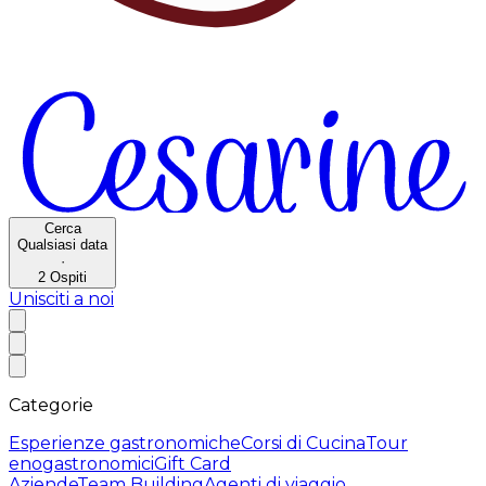
Cerca
Qualsiasi data
·
2
Ospiti
Unisciti a noi
Categorie
Esperienze gastronomiche
Corsi di Cucina
Tour
enogastronomici
Gift Card
Aziende
Team Building
Agenti di viaggio