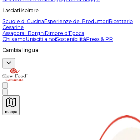
Lasciati ispirare
Scuole di Cucina
Esperienze dei Produttori
Ricettario
Cesarine
Assapora i Borghi
Dimore d'Epoca
Chi siamo
Unisciti a noi
Sostenibilità
Press & PR
Cambia lingua
mappa
Esperienze culinarie indimenticabili: Esperienze gastro