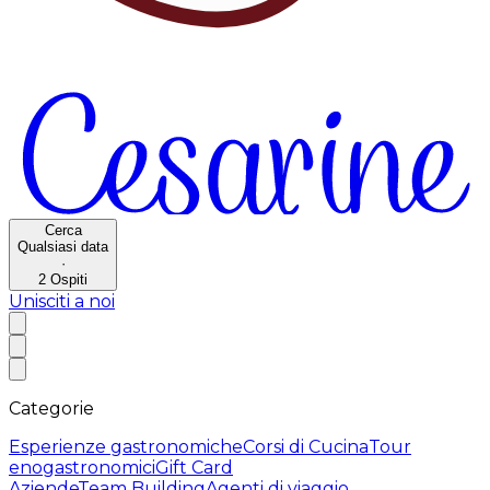
Cerca
Qualsiasi data
·
2
Ospiti
Unisciti a noi
Categorie
Esperienze gastronomiche
Corsi di Cucina
Tour
enogastronomici
Gift Card
Aziende
Team Building
Agenti di viaggio