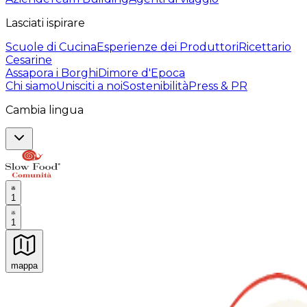
Lasciati ispirare
Scuole di Cucina
Esperienze dei Produttori
Ricettario
Cesarine
Assapora i Borghi
Dimore d'Epoca
Chi siamo
Unisciti a noi
Sostenibilità
Press & PR
Cambia lingua
1
1
mappa
Esperienze culinarie indimenticabili: Esperienze gastro