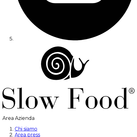
Area Azienda
Chi siamo
Area press